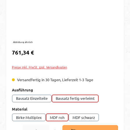
Abbildung ähnlich
Regulärer Preis:
761,34 €
Preise inkl. MwSt. zzgl. Versandkosten
Versandfertig in 30 Tagen, Lieferzeit 1-3 Tage
auswählen
Ausführung
Bausatz Einzelteile
Bausatz fertig verleimt
auswählen
Material
Birke Multiplex
MDF roh
MDF schwarz
Produkt Anzahl: Gib den gewünschten Wert ein oder benutze die Schaltflächen um d