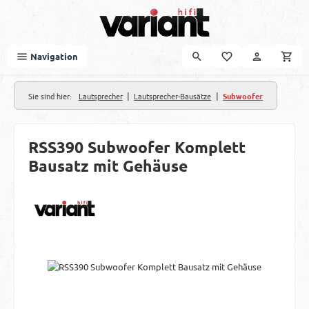
Zum Hauptinhalt springen
Navigation
|
|
Sie sind hier:
Lautsprecher
Lautsprecher-Bausätze
Subwoofer
RSS390 Subwoofer Komplett
Bausatz mit Gehäuse
Bildergalerie überspringen