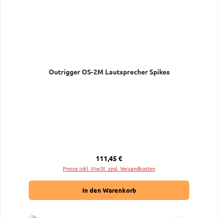
Outrigger OS-2M Lautsprecher Spikes
Regulärer Preis:
111,45 €
Preise inkl. MwSt. zzgl. Versandkosten
In den Warenkorb