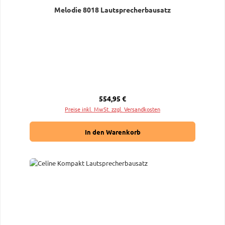
Melodie 8018 Lautsprecherbausatz
Regulärer Preis:
554,95 €
Preise inkl. MwSt. zzgl. Versandkosten
In den Warenkorb