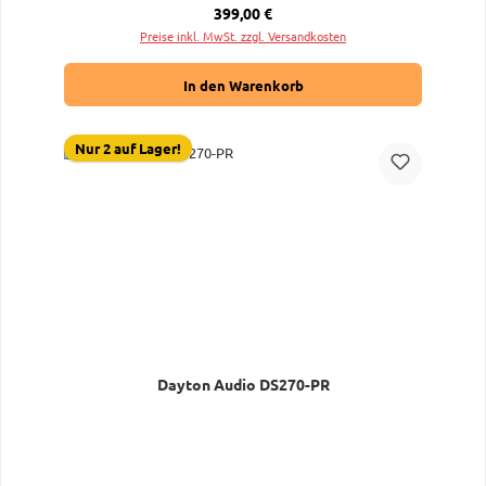
Regulärer Preis:
399,00 €
Preise inkl. MwSt. zzgl. Versandkosten
In den Warenkorb
Nur 2 auf Lager!
Dayton Audio DS270-PR