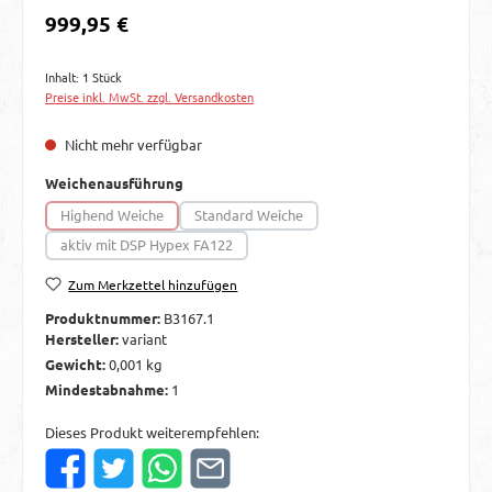
Regulärer Preis:
999,95 €
Inhalt:
1 Stück
Preise inkl. MwSt. zzgl. Versandkosten
Nicht mehr verfügbar
auswählen
Weichenausführung
Highend Weiche
Standard Weiche
(Diese Option ist zurzeit nicht verfügbar.)
(Diese Option ist zurzeit nicht verfügbar.)
aktiv mit DSP Hypex FA122
(Diese Option ist zurzeit nicht verfügbar.)
Zum Merkzettel hinzufügen
Produktnummer:
B3167.1
Hersteller:
variant
Gewicht:
0,001 kg
Mindestabnahme:
1
Dieses Produkt weiterempfehlen: