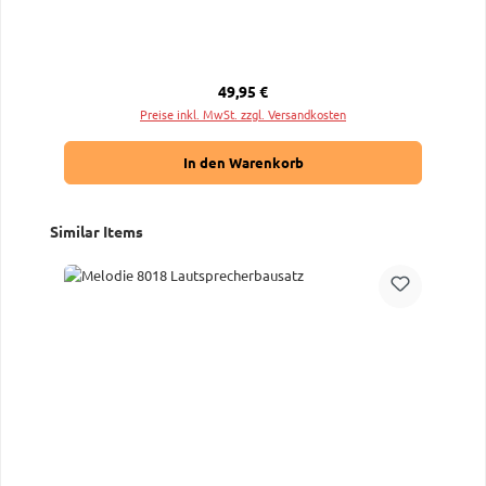
Regulärer Preis:
49,95 €
Preise inkl. MwSt. zzgl. Versandkosten
In den Warenkorb
Produktgalerie überspringen
Similar Items