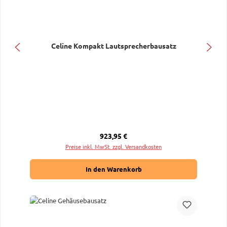
Celine Kompakt Lautsprecherbausatz
Regulärer Preis:
923,95 €
Preise inkl. MwSt. zzgl. Versandkosten
In den Warenkorb