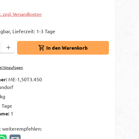
t. zzgl. Versandkosten
gbar, Lieferzeit: 1-3 Tage
Gib den gewünschten Wert ein oder benutze die Schaltflächen um die A
In den Warenkorb
el hinzufügen
er:
ME-1,50T3.450
ndorf
 kg
3 Tage
hme:
1
t weiterempfehlen: