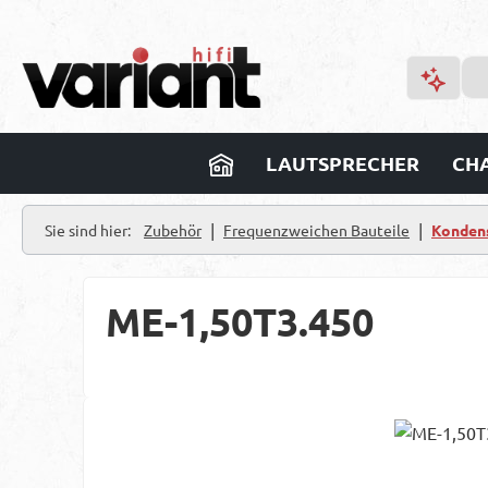
m Hauptinhalt springen
Zur Suche springen
Zur Hauptnavigation springen
LAUTSPRECHER
CHA
|
|
Sie sind hier:
Zubehör
Frequenzweichen Bauteile
Konden
ME-1,50T3.450
Bildergalerie überspringen