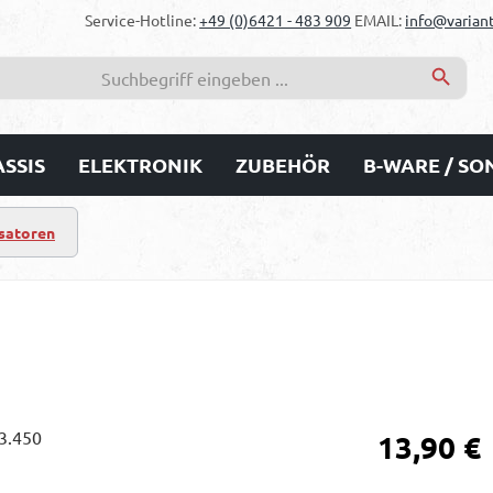
Service-Hotline:
+49 (0)6421 - 483 909
EMAIL:
info@variant
SSIS
ELEKTRONIK
ZUBEHÖR
B-WARE / S
satoren
Regulärer Prei
13,90 €