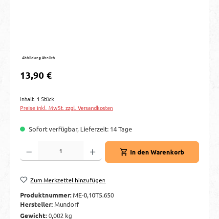
Abbildung ähnlich
Regulärer Preis:
13,90 €
Inhalt:
1 Stück
Preise inkl. MwSt. zzgl. Versandkosten
Sofort verfügbar, Lieferzeit: 14 Tage
Produkt Anzahl: Gib den gewünschten Wert ein oder benutze die Schaltflächen um d
In den Warenkorb
Zum Merkzettel hinzufügen
Produktnummer:
ME-0,10T5.650
Hersteller:
Mundorf
Gewicht:
0,002 kg