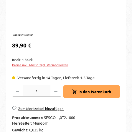
Abbildung ähnlich
Regulärer Preis:
89,90 €
Inhalt:
1 Stück
Preise inkl. MwSt. zzgl. Versandkosten
Versandfertig in 14 Tagen, Lieferzeit 1-3 Tage
Produkt Anzahl: Gib den gewünschten Wert ein oder benutze die Schaltflächen um d
In den Warenkorb
Zum Merkzettel hinzufügen
Produktnummer:
SESGO-1,0T2.1000
Hersteller:
Mundorf
Gewicht:
0,035 kg