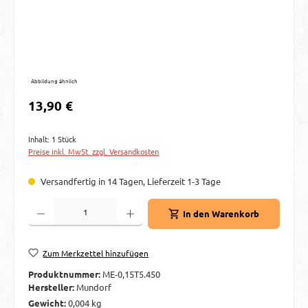
Abbildung ähnlich
Regulärer Preis:
13,90 €
Inhalt:
1 Stück
Preise inkl. MwSt. zzgl. Versandkosten
Versandfertig in 14 Tagen, Lieferzeit 1-3 Tage
Produkt Anzahl: Gib den gewünschten Wert ein oder benutze die Schaltflächen um d
In den Warenkorb
Zum Merkzettel hinzufügen
Produktnummer:
ME-0,15T5.450
Hersteller:
Mundorf
Gewicht:
0,004 kg