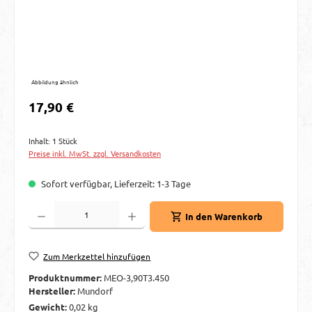
Abbildung ähnlich
Regulärer Preis:
17,90 €
Inhalt:
1 Stück
Preise inkl. MwSt. zzgl. Versandkosten
Sofort verfügbar, Lieferzeit: 1-3 Tage
Produkt Anzahl: Gib den gewünschten Wert ein oder benutze die Schaltflächen um d
In den Warenkorb
Zum Merkzettel hinzufügen
Produktnummer:
MEO-3,90T3.450
Hersteller:
Mundorf
Gewicht:
0,02 kg