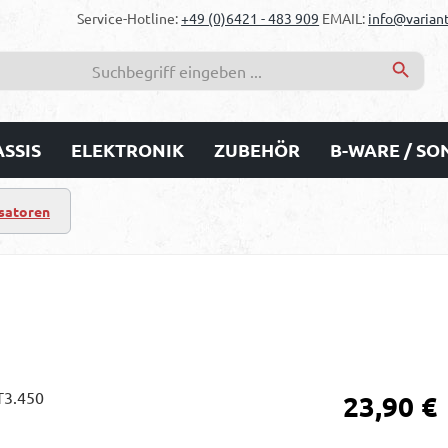
Service-Hotline:
+49 (0)6421 - 483 909
EMAIL:
info@variant
SSIS
ELEKTRONIK
ZUBEHÖR
B-WARE / S
satoren
Regulärer Prei
23,90 €