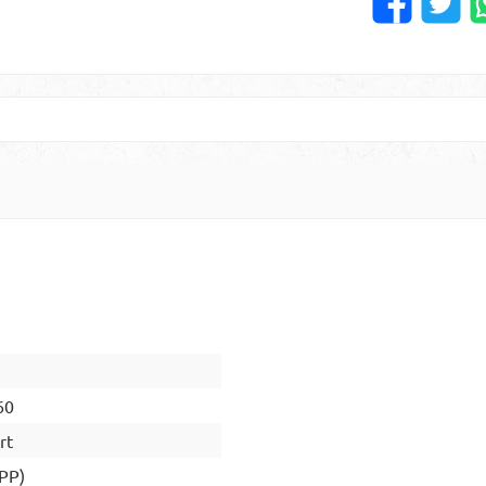
60
rt
(PP)