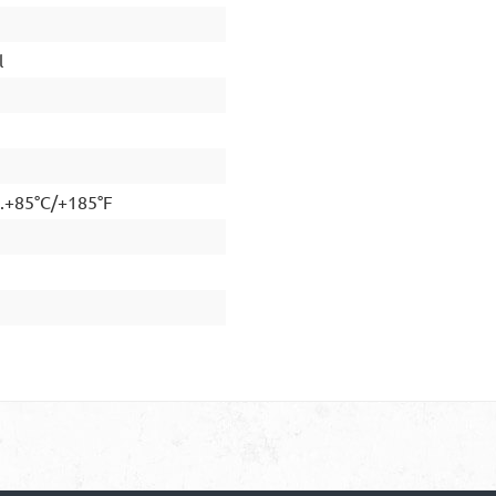
l
..+85°C/+185°F