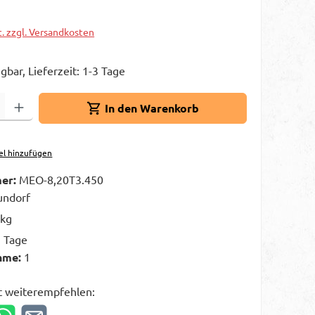
t. zzgl. Versandkosten
gbar, Lieferzeit: 1-3 Tage
Gib den gewünschten Wert ein oder benutze die Schaltflächen um die A
In den Warenkorb
el hinzufügen
er:
MEO-8,20T3.450
ndorf
 kg
3 Tage
hme:
1
t weiterempfehlen: