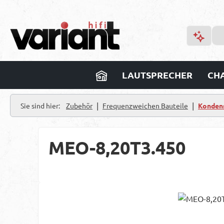
m Hauptinhalt springen
Zur Suche springen
Zur Hauptnavigation springen
LAUTSPRECHER
CHA
|
|
Sie sind hier:
Zubehör
Frequenzweichen Bauteile
Konden
MEO-8,20T3.450
Bildergalerie überspringen