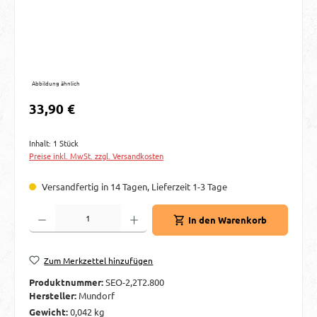
Abbildung ähnlich
Regulärer Preis:
33,90 €
Inhalt:
1 Stück
Preise inkl. MwSt. zzgl. Versandkosten
Versandfertig in 14 Tagen, Lieferzeit 1-3 Tage
Produkt Anzahl: Gib den gewünschten Wert ein oder benutze die Schaltflächen um d
In den Warenkorb
Zum Merkzettel hinzufügen
Produktnummer:
SEO-2,2T2.800
Hersteller:
Mundorf
Gewicht:
0,042 kg