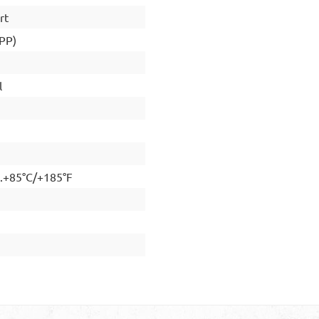
rt
(PP)
l
..+85°C/+185°F