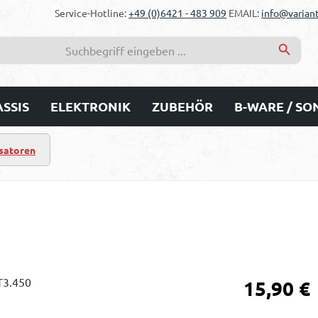
Service-Hotline:
+49 (0)6421 - 483 909
EMAIL:
info@variant
SSIS
ELEKTRONIK
ZUBEHÖR
B-WARE / S
satoren
Regulärer Prei
15,90 €