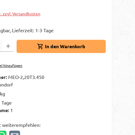
t. zzgl. Versandkosten
gbar, Lieferzeit: 1-3 Tage
Gib den gewünschten Wert ein oder benutze die Schaltflächen um die A
In den Warenkorb
el hinzufügen
er:
MEO-2,20T3.450
ndorf
 kg
3 Tage
hme:
1
t weiterempfehlen: