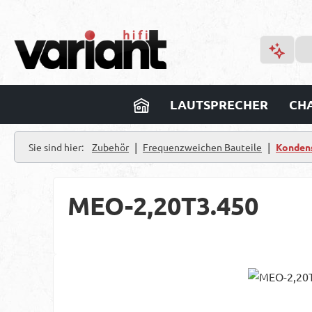
m Hauptinhalt springen
Zur Suche springen
Zur Hauptnavigation springen
LAUTSPRECHER
CHA
|
|
Sie sind hier:
Zubehör
Frequenzweichen Bauteile
Konden
MEO-2,20T3.450
Bildergalerie überspringen