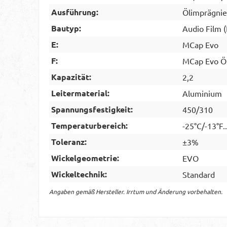
Ausführung:
Ölimprägnie
Bautyp:
Audio Film 
E:
MCap Evo
F:
MCap Evo Ö
Kapazität:
2,2
Leitermaterial:
Aluminium
Spannungsfestigkeit:
450/310
Temperaturbereich:
-25°C/-13°F.
Toleranz:
±3%
Wickelgeometrie:
EVO
Wickeltechnik:
Standard
Angaben gemäß Hersteller. Irrtum und Änderung vorbehalten.