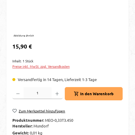
Abbildung ähnlich
Regulärer Preis:
15,90 €
Inhalt:
1 Stück
Preise inkl. MwSt. zzgl. Versandkosten
Versandfertig in 14 Tagen, Lieferzeit 1-3 Tage
Produkt Anzahl: Gib den gewünschten Wert ein oder benutze die Schaltflächen um d
In den Warenkorb
Zum Merkzettel hinzufügen
Produktnummer:
MEO-0,33T3.450
Hersteller:
Mundorf
Gewicht:
0,01 kg