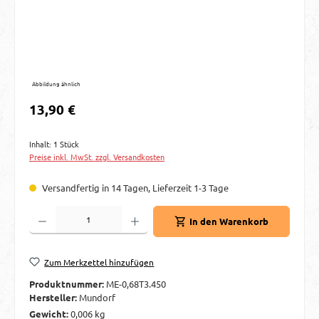
Abbildung ähnlich
Regulärer Preis:
13,90 €
Inhalt:
1 Stück
Preise inkl. MwSt. zzgl. Versandkosten
Versandfertig in 14 Tagen, Lieferzeit 1-3 Tage
Produkt Anzahl: Gib den gewünschten Wert ein oder benutze die Schaltflächen um d
In den Warenkorb
Zum Merkzettel hinzufügen
Produktnummer:
ME-0,68T3.450
Hersteller:
Mundorf
Gewicht:
0,006 kg