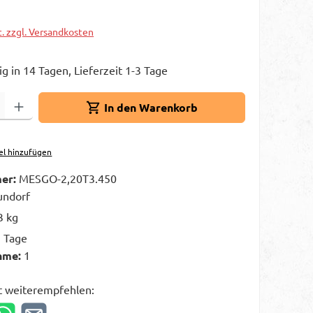
t. zzgl. Versandkosten
g in 14 Tagen, Lieferzeit 1-3 Tage
Gib den gewünschten Wert ein oder benutze die Schaltflächen um die A
In den Warenkorb
el hinzufügen
er:
MESGO-2,20T3.450
ndorf
3 kg
3 Tage
hme:
1
t weiterempfehlen: