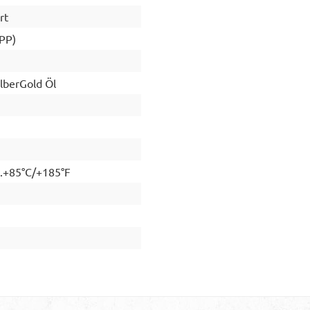
rt
(PP)
lberGold Öl
..+85°C/+185°F