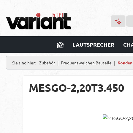
m Hauptinhalt springen
Zur Suche springen
Zur Hauptnavigation springen
LAUTSPRECHER
CHA
|
|
Sie sind hier:
Zubehör
Frequenzweichen Bauteile
Konden
MESGO-2,20T3.450
Bildergalerie überspringen