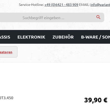
Service-Hotline:
+49 (0)6421 - 483 909
EMAIL:
info@variant
SSIS
ELEKTRONIK
ZUBEHÖR
B-WARE / S
satoren
Regulärer Prei
39,90 €