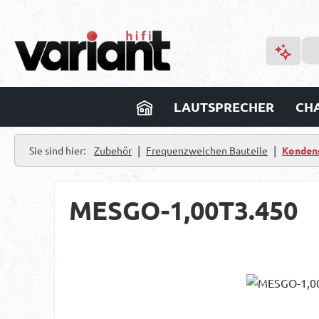
m Hauptinhalt springen
Zur Suche springen
Zur Hauptnavigation springen
LAUTSPRECHER
CHA
|
|
Sie sind hier:
Zubehör
Frequenzweichen Bauteile
Konden
MESGO-1,00T3.450
Bildergalerie überspringen