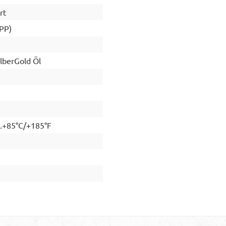
rt
(PP)
lberGold Öl
..+85°C/+185°F