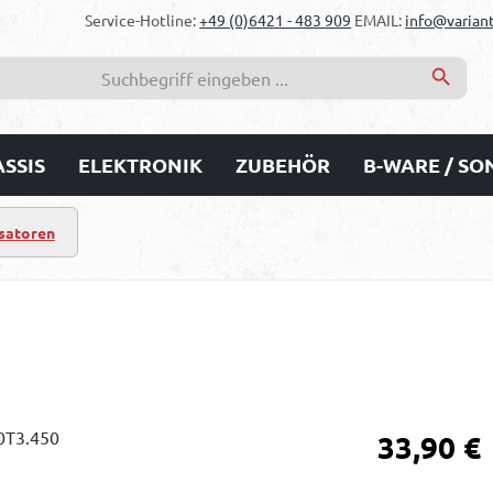
Service-Hotline:
+49 (0)6421 - 483 909
EMAIL:
info@variant
SSIS
ELEKTRONIK
ZUBEHÖR
B-WARE / S
satoren
Regulärer Prei
33,90 €