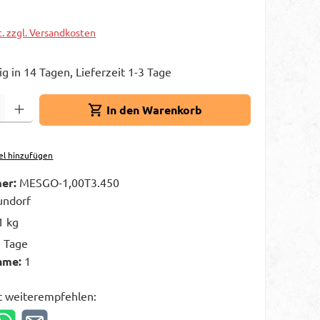
t. zzgl. Versandkosten
g in 14 Tagen, Lieferzeit 1-3 Tage
Gib den gewünschten Wert ein oder benutze die Schaltflächen um die A
In den Warenkorb
el hinzufügen
er:
MESGO-1,00T3.450
ndorf
1 kg
3 Tage
hme:
1
t weiterempfehlen: