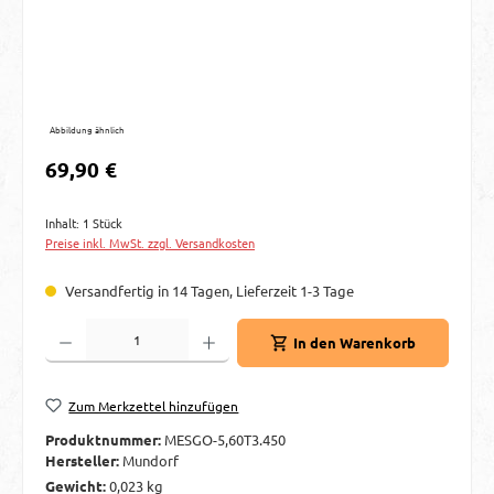
Abbildung ähnlich
Regulärer Preis:
69,90 €
Inhalt:
1 Stück
Preise inkl. MwSt. zzgl. Versandkosten
Versandfertig in 14 Tagen, Lieferzeit 1-3 Tage
Produkt Anzahl: Gib den gewünschten Wert ein oder benutze die Schaltflächen um d
In den Warenkorb
Zum Merkzettel hinzufügen
Produktnummer:
MESGO-5,60T3.450
Hersteller:
Mundorf
Gewicht:
0,023 kg