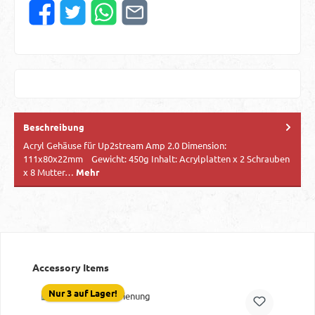
Beschreibung
Acryl Gehäuse für Up2stream Amp 2.0 Dimension:
111x80x22mm Gewicht: 450g Inhalt: Acrylplatten x 2 Schrauben
x 8 Mutter…
Mehr
Produktgalerie überspringen
Accessory Items
Nur 3 auf Lager!