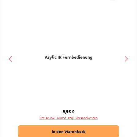
Arylic IR Fernbedienung
Regulärer Preis:
9,95 €
Preise inkl. MwSt. zzgl. Versandkosten
In den Warenkorb