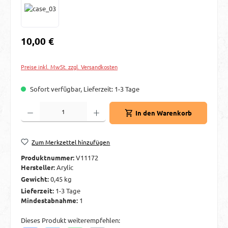
Regulärer Preis:
10,00 €
Preise inkl. MwSt. zzgl. Versandkosten
Sofort verfügbar, Lieferzeit: 1-3 Tage
Produkt Anzahl: Gib den gewünschten Wert ein oder benutze die Schaltflächen um d
In den Warenkorb
Zum Merkzettel hinzufügen
Produktnummer:
V11172
Hersteller:
Arylic
Gewicht:
0,45 kg
Lieferzeit:
1-3 Tage
Mindestabnahme:
1
Dieses Produkt weiterempfehlen: