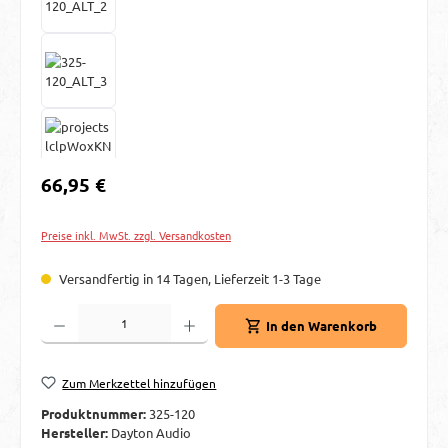
Regulärer Preis:
66,95 €
Preise inkl. MwSt. zzgl. Versandkosten
Versandfertig in 14 Tagen, Lieferzeit 1-3 Tage
Produkt Anzahl: Gib den gewünschten Wert ein oder benutze die Schaltflächen um d
In den Warenkorb
Zum Merkzettel hinzufügen
Produktnummer:
325-120
Hersteller:
Dayton Audio