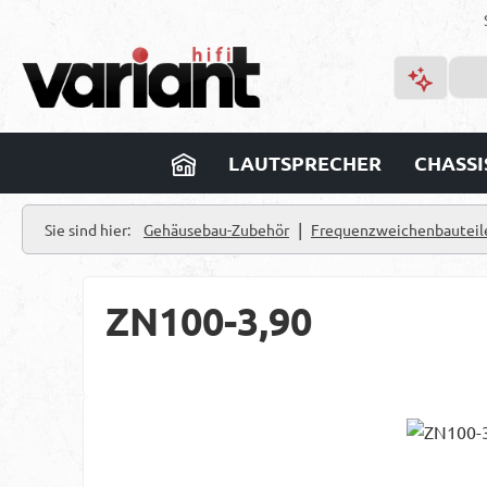
m Hauptinhalt springen
Zur Suche springen
Zur Hauptnavigation springen
LAUTSPRECHER
CHASSI
|
Sie sind hier:
Gehäusebau-Zubehör
Frequenzweichenbauteil
ZN100-3,90
Bildergalerie überspringen