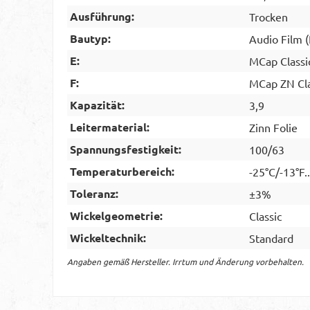
Ausführung:
Trocken
Bautyp:
Audio Film 
E:
MCap Classi
F:
MCap ZN Cla
Kapazität:
3,9
Leitermaterial:
Zinn Folie
Spannungsfestigkeit:
100/63
Temperaturbereich:
-25°C/-13°F.
Toleranz:
±3%
Wickelgeometrie:
Classic
Wickeltechnik:
Standard
Angaben gemäß Hersteller. Irrtum und Änderung vorbehalten.