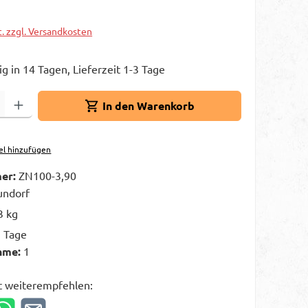
t. zzgl. Versandkosten
g in 14 Tagen, Lieferzeit 1-3 Tage
Gib den gewünschten Wert ein oder benutze die Schaltflächen um die A
In den Warenkorb
el hinzufügen
er:
ZN100-3,90
ndorf
3 kg
3 Tage
hme:
1
t weiterempfehlen: