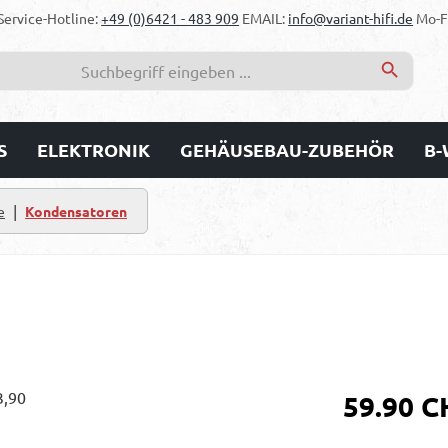
Service-Hotline:
+49 (0)6421 - 483 909
EMAIL:
info@variant-hifi.de
Mo-Fr
S
ELEKTRONIK
GEHÄUSEBAU-ZUBEHÖR
B-
|
e
Kondensatoren
Regulärer Prei
59.90 C