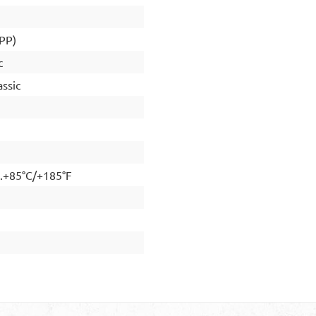
(PP)
c
ssic
..+85°C/+185°F