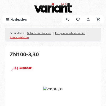
Zum Hauptinhalt springen
Navigation
|
|
Sie sind hier:
Gehäusebau-Zubehör
Frequenzweichenbauteile
Kondensatoren
ZN100-3,30
Bildergalerie überspringen