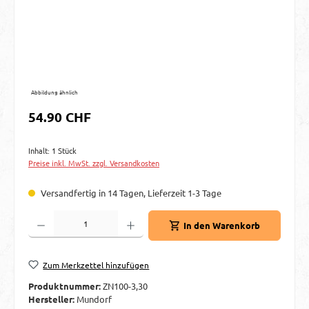
Abbildung ähnlich
Regulärer Preis:
54.90 CHF
Inhalt:
1 Stück
Preise inkl. MwSt. zzgl. Versandkosten
Versandfertig in 14 Tagen, Lieferzeit 1-3 Tage
Produkt Anzahl: Gib den gewünschten Wert ein oder benutze die Schaltflächen um d
In den Warenkorb
Zum Merkzettel hinzufügen
Produktnummer:
ZN100-3,30
Hersteller:
Mundorf