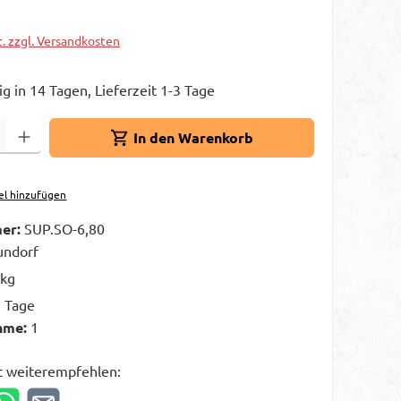
t. zzgl. Versandkosten
g in 14 Tagen, Lieferzeit 1-3 Tage
Gib den gewünschten Wert ein oder benutze die Schaltflächen um die A
In den Warenkorb
el hinzufügen
er:
SUP.SO-6,80
ndorf
 kg
3 Tage
hme:
1
t weiterempfehlen: