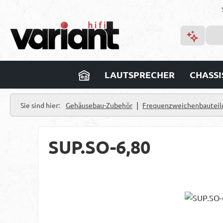
m Hauptinhalt springen
Zur Suche springen
Zur Hauptnavigation springen
LAUTSPRECHER
CHASSI
|
Sie sind hier:
Gehäusebau-Zubehör
Frequenzweichenbauteil
SUP.SO-6,80
Bildergalerie überspringen