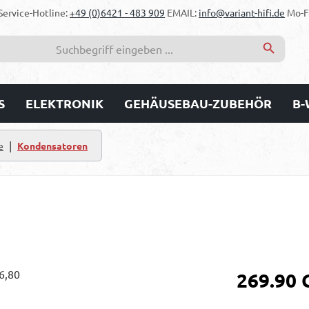
Service-Hotline:
+49 (0)6421 - 483 909
EMAIL:
info@variant-hifi.de
Mo-Fr
S
ELEKTRONIK
GEHÄUSEBAU-ZUBEHÖR
B-
|
e
Kondensatoren
Regulärer Prei
269.90 