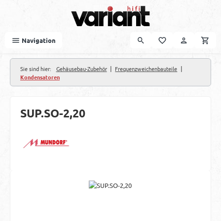
Zum Hauptinhalt springen
Navigation
|
|
Sie sind hier:
Gehäusebau-Zubehör
Frequenzweichenbauteile
Kondensatoren
SUP.SO-2,20
Bildergalerie überspringen