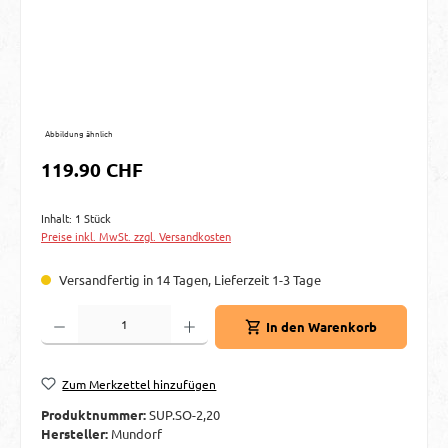
Abbildung ähnlich
Regulärer Preis:
119.90 CHF
Inhalt:
1 Stück
Preise inkl. MwSt. zzgl. Versandkosten
Versandfertig in 14 Tagen, Lieferzeit 1-3 Tage
Produkt Anzahl: Gib den gewünschten Wert ein oder benutze die Schaltflächen um d
In den Warenkorb
Zum Merkzettel hinzufügen
Produktnummer:
SUP.SO-2,20
Hersteller:
Mundorf