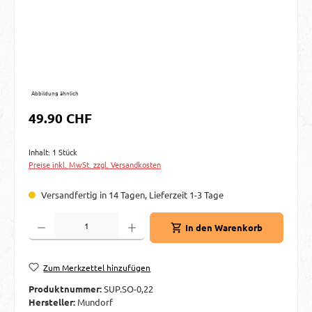
Abbildung ähnlich
Regulärer Preis:
49.90 CHF
Inhalt:
1 Stück
Preise inkl. MwSt. zzgl. Versandkosten
Versandfertig in 14 Tagen, Lieferzeit 1-3 Tage
Produkt Anzahl: Gib den gewünschten Wert ein oder benutze die Schaltflächen um d
In den Warenkorb
Zum Merkzettel hinzufügen
Produktnummer:
SUP.SO-0,22
Hersteller:
Mundorf