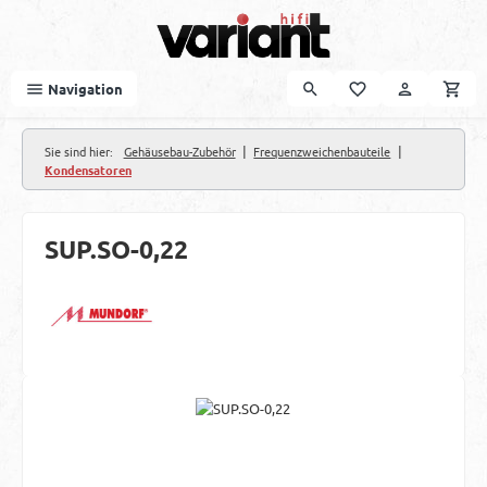
Zum Hauptinhalt springen
Navigation
|
|
Sie sind hier:
Gehäusebau-Zubehör
Frequenzweichenbauteile
Kondensatoren
SUP.SO-0,22
Bildergalerie überspringen