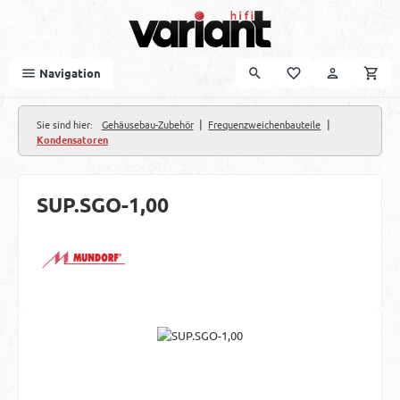
Zum Hauptinhalt springen
Navigation
|
|
Sie sind hier:
Gehäusebau-Zubehör
Frequenzweichenbauteile
Kondensatoren
SUP.SGO-1,00
Bildergalerie überspringen