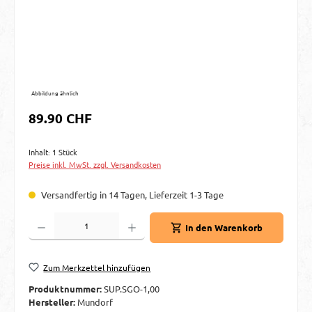
Abbildung ähnlich
Regulärer Preis:
89.90 CHF
Inhalt:
1 Stück
Preise inkl. MwSt. zzgl. Versandkosten
Versandfertig in 14 Tagen, Lieferzeit 1-3 Tage
Produkt Anzahl: Gib den gewünschten Wert ein oder benutze die Schaltflächen um d
In den Warenkorb
Zum Merkzettel hinzufügen
Produktnummer:
SUP.SGO-1,00
Hersteller:
Mundorf