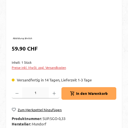
Abbildung ähnlich
Regulärer Preis:
59.90 CHF
Inhalt:
1 Stück
Preise inkl. MwSt. zzgl. Versandkosten
Versandfertig in 14 Tagen, Lieferzeit 1-3 Tage
Produkt Anzahl: Gib den gewünschten Wert ein oder benutze die Schaltflächen um d
In den Warenkorb
Zum Merkzettel hinzufügen
Produktnummer:
SUP.SGO-0,33
Hersteller:
Mundorf