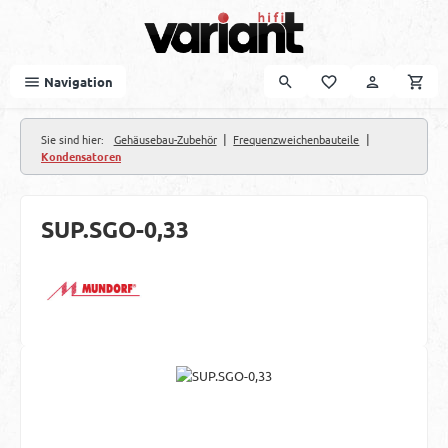
Zum Hauptinhalt springen
Navigation
|
|
Sie sind hier:
Gehäusebau-Zubehör
Frequenzweichenbauteile
Kondensatoren
SUP.SGO-0,33
Bildergalerie überspringen