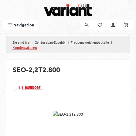
Zum Hauptinhalt springen
Navigation
|
|
Sie sind hier:
Gehäusebau-Zubehör
Frequenzweichenbauteile
Kondensatoren
SEO-2,2T2.800
Bildergalerie überspringen