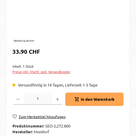
Abbildung ähnlich
Regulärer Preis:
33.90 CHF
Inhalt:
1 Stück
Preise inkl. MwSt. zzgl. Versandkosten
Versandfertig in 14 Tagen, Lieferzeit 1-3 Tage
Produkt Anzahl: Gib den gewünschten Wert ein oder benutze die Schaltflächen um d
In den Warenkorb
Zum Merkzettel hinzufügen
Produktnummer:
SEO-2,2T2.800
Hersteller:
Mundorf