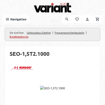
Zum Hauptinhalt springen
Navigation
|
|
Sie sind hier:
Gehäusebau-Zubehör
Frequenzweichenbauteile
Kondensatoren
SEO-1,5T2.1000
Bildergalerie überspringen