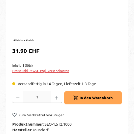
Abbildung ähnlich
Regulärer Preis:
31.90 CHF
Inhalt:
1 Stück
Preise inkl. MwSt. zzgl. Versandkosten
Versandfertig in 14 Tagen, Lieferzeit 1-3 Tage
Produkt Anzahl: Gib den gewünschten Wert ein oder benutze die Schaltflächen um d
In den Warenkorb
Zum Merkzettel hinzufügen
Produktnummer:
SEO-1,5T2.1000
Hersteller:
Mundorf