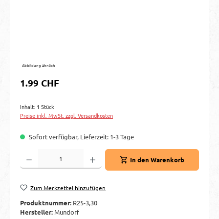
Abbildung ähnlich
Regulärer Preis:
1.99 CHF
Inhalt:
1 Stück
Preise inkl. MwSt. zzgl. Versandkosten
Sofort verfügbar, Lieferzeit: 1-3 Tage
Produkt Anzahl: Gib den gewünschten Wert ein oder benutze die Schaltflächen um d
In den Warenkorb
Zum Merkzettel hinzufügen
Produktnummer:
R25-3,30
Hersteller:
Mundorf