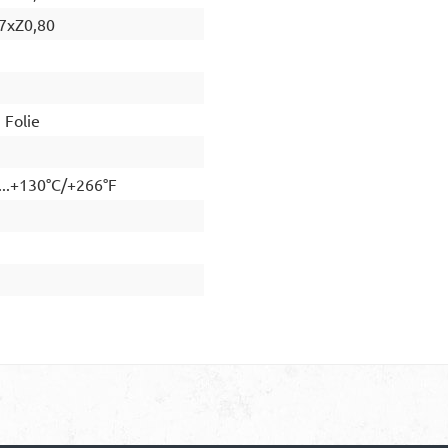
7xZ0,80
Folie
...+130°C/+266°F