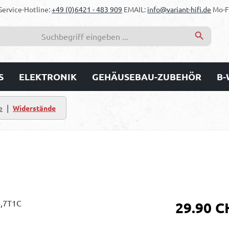
Service-Hotline:
+49 (0)6421 - 483 909
EMAIL:
info@variant-hifi.de
Mo-Fr
S
ELEKTRONIK
GEHÄUSEBAU-ZUBEHÖR
B-
|
e
Widerstände
Regulärer Prei
29.90 C