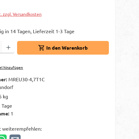
t. zzgl. Versandkosten
g in 14 Tagen, Lieferzeit 1-3 Tage
Gib den gewünschten Wert ein oder benutze die Schaltflächen um die A
In den Warenkorb
el hinzufügen
er:
MREU30-4,7T1C
ndorf
6 kg
3 Tage
hme:
1
t weiterempfehlen: