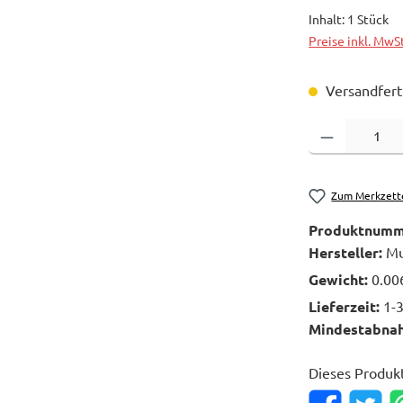
Inhalt:
1 Stück
Preise inkl. MwS
Versandferti
Produkt Anzahl: 
Zum Merkzett
Produktnumm
Hersteller:
Mu
Gewicht:
0.00
Lieferzeit:
1-
Mindestabna
Dieses Produk