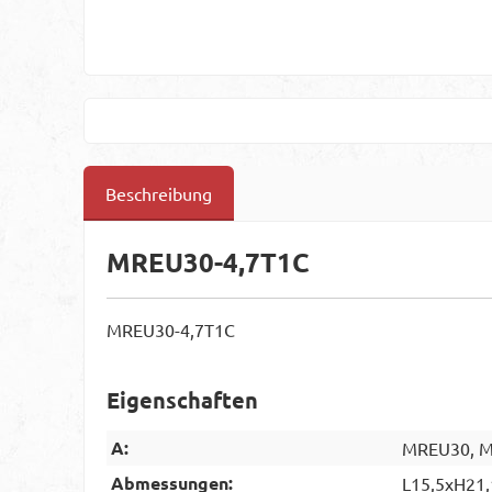
Beschreibung
MREU30-4,7T1C
MREU30-4,7T1C
Eigenschaften
A:
MREU30, MR
Abmessungen:
L15,5xH21,