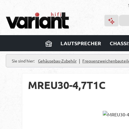
m Hauptinhalt springen
Zur Suche springen
Zur Hauptnavigation springen
LAUTSPRECHER
CHASSI
|
Sie sind hier:
Gehäusebau-Zubehör
Frequenzweichenbauteil
MREU30-4,7T1C
Bildergalerie überspringen