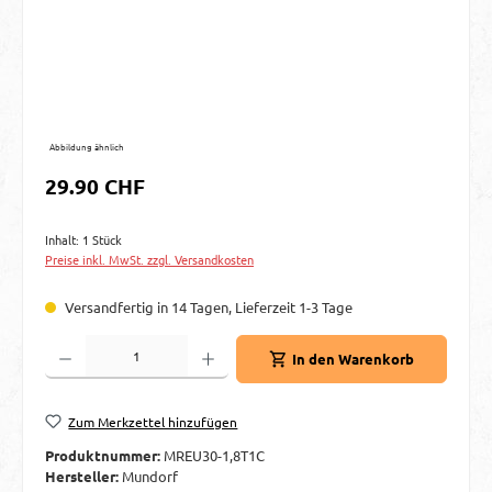
Abbildung ähnlich
Regulärer Preis:
29.90 CHF
Inhalt:
1 Stück
Preise inkl. MwSt. zzgl. Versandkosten
Versandfertig in 14 Tagen, Lieferzeit 1-3 Tage
Produkt Anzahl: Gib den gewünschten Wert ein oder benutze die Schaltflächen um d
In den Warenkorb
Zum Merkzettel hinzufügen
Produktnummer:
MREU30-1,8T1C
Hersteller:
Mundorf