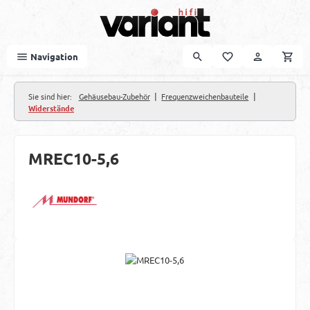
Zum Hauptinhalt springen
Navigation
|
|
Sie sind hier:
Gehäusebau-Zubehör
Frequenzweichenbauteile
Widerstände
MREC10-5,6
Bildergalerie überspringen