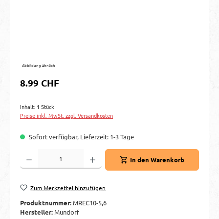
Abbildung ähnlich
Regulärer Preis:
8.99 CHF
Inhalt:
1 Stück
Preise inkl. MwSt. zzgl. Versandkosten
Sofort verfügbar, Lieferzeit: 1-3 Tage
Produkt Anzahl: Gib den gewünschten Wert ein oder benutze die Schaltflächen um d
In den Warenkorb
Zum Merkzettel hinzufügen
Produktnummer:
MREC10-5,6
Hersteller:
Mundorf