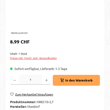
Abbildung ähnlich
Regulärer Preis:
8.99 CHF
Inhalt:
1 Stück
Preise inkl. MwSt. zzgl. Versandkosten
Sofort verfügbar, Lieferzeit: 1-3 Tage
Produkt Anzahl: Gib den gewünschten Wert ein oder benutze die Schaltflächen um d
In den Warenkorb
Zum Merkzettel hinzufügen
Produktnummer:
MREC10-2,7
Hersteller:
Mundorf