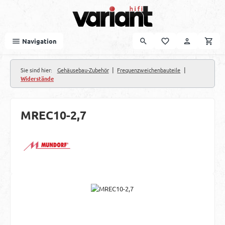
Zum Hauptinhalt springen
Navigation
|
|
Sie sind hier:
Gehäusebau-Zubehör
Frequenzweichenbauteile
Widerstände
MREC10-2,7
Bildergalerie überspringen