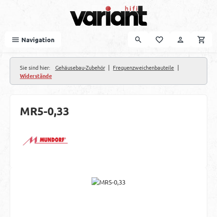
Zum Hauptinhalt springen
Navigation
|
|
Sie sind hier:
Gehäusebau-Zubehör
Frequenzweichenbauteile
Widerstände
MR5-0,33
Bildergalerie überspringen