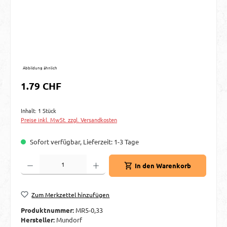
Abbildung ähnlich
Regulärer Preis:
1.79 CHF
Inhalt:
1 Stück
Preise inkl. MwSt. zzgl. Versandkosten
Sofort verfügbar, Lieferzeit: 1-3 Tage
Produkt Anzahl: Gib den gewünschten Wert ein oder benutze die Schaltflächen um d
In den Warenkorb
Zum Merkzettel hinzufügen
Produktnummer:
MR5-0,33
Hersteller:
Mundorf