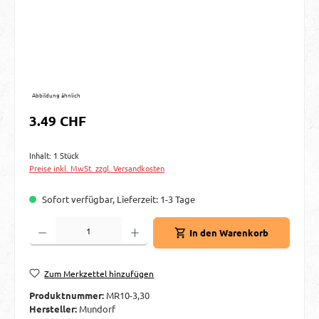
Abbildung ähnlich
Regulärer Preis:
3.49 CHF
Inhalt:
1 Stück
Preise inkl. MwSt. zzgl. Versandkosten
Sofort verfügbar, Lieferzeit: 1-3 Tage
Produkt Anzahl: Gib den gewünschten Wert ein oder benutze die Schaltflächen um d
In den Warenkorb
Zum Merkzettel hinzufügen
Produktnummer:
MR10-3,30
Hersteller:
Mundorf