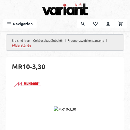
Zum Hauptinhalt springen
Navigation
|
|
Sie sind hier:
Gehäusebau-Zubehör
Frequenzweichenbauteile
Widerstände
MR10-3,30
Bildergalerie überspringen