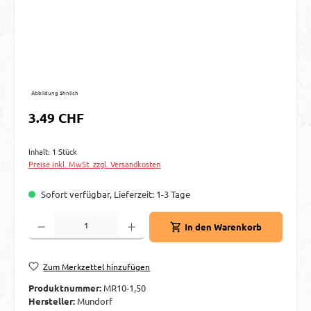
Abbildung ähnlich
Regulärer Preis:
3.49 CHF
Inhalt:
1 Stück
Preise inkl. MwSt. zzgl. Versandkosten
Sofort verfügbar, Lieferzeit: 1-3 Tage
Produkt Anzahl: Gib den gewünschten Wert ein oder benutze die Schaltflächen um d
In den Warenkorb
Zum Merkzettel hinzufügen
Produktnummer:
MR10-1,50
Hersteller:
Mundorf