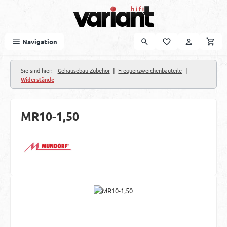
Zum Hauptinhalt springen
Navigation
|
|
Sie sind hier:
Gehäusebau-Zubehör
Frequenzweichenbauteile
Widerstände
MR10-1,50
Bildergalerie überspringen