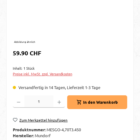
Abbildung ähnlich
Regulärer Preis:
59.90 CHF
Inhalt:
1 Stück
Preise inkl. MwSt. zzgl. Versandkosten
Versandfertig in 14 Tagen, Lieferzeit 1-3 Tage
Produkt Anzahl: Gib den gewünschten Wert ein oder benutze die Schaltflächen um d
In den Warenkorb
Zum Merkzettel hinzufügen
Produktnummer:
MESGO-4,70T3.450
Hersteller:
Mundorf