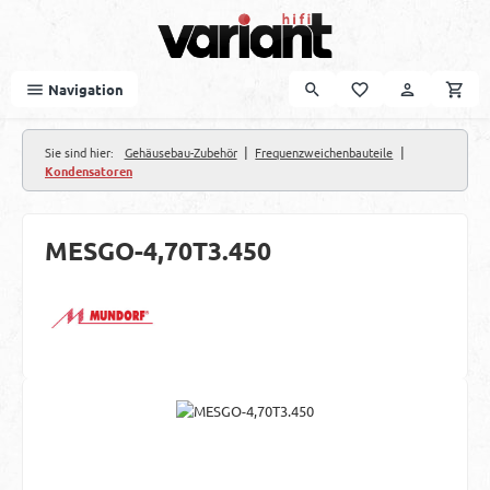
Zum Hauptinhalt springen
Navigation
|
|
Sie sind hier:
Gehäusebau-Zubehör
Frequenzweichenbauteile
Kondensatoren
MESGO-4,70T3.450
Bildergalerie überspringen