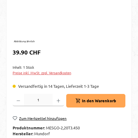
Abbildung ähnlich
Regulärer Preis:
39.90 CHF
Inhalt:
1 Stück
Preise inkl. MwSt. zzgl. Versandkosten
Versandfertig in 14 Tagen, Lieferzeit 1-3 Tage
Produkt Anzahl: Gib den gewünschten Wert ein oder benutze die Schaltflächen um d
In den Warenkorb
Zum Merkzettel hinzufügen
Produktnummer:
MESGO-2,20T3.450
Hersteller:
Mundorf