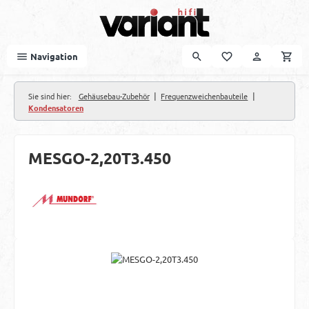
Zum Hauptinhalt springen
Navigation
|
|
Sie sind hier:
Gehäusebau-Zubehör
Frequenzweichenbauteile
Kondensatoren
MESGO-2,20T3.450
Bildergalerie überspringen