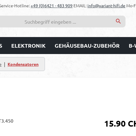
Service-Hotline:
+49 (0)6421 - 483 909
EMAIL:
info@variant-hifi.de
Mo-Fr
S
ELEKTRONIK
GEHÄUSEBAU-ZUBEHÖR
B-
|
e
Kondensatoren
Regulärer Prei
15.90 C