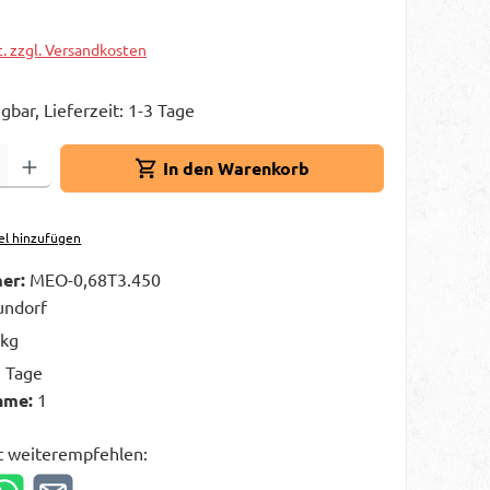
t. zzgl. Versandkosten
gbar, Lieferzeit: 1-3 Tage
Gib den gewünschten Wert ein oder benutze die Schaltflächen um die A
In den Warenkorb
el hinzufügen
er:
MEO-0,68T3.450
ndorf
 kg
3 Tage
hme:
1
t weiterempfehlen: