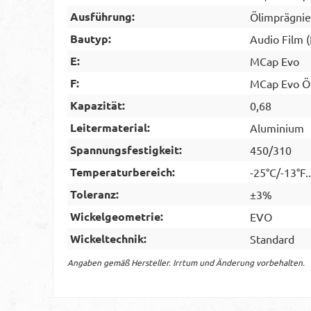
Ausführung:
Ölimprägnie
Bautyp:
Audio Film 
E:
MCap Evo
F:
MCap Evo Ö
Kapazität:
0,68
Leitermaterial:
Aluminium
Spannungsfestigkeit:
450/310
Temperaturbereich:
-25°C/-13°F.
Toleranz:
±3%
Wickelgeometrie:
EVO
Wickeltechnik:
Standard
Angaben gemäß Hersteller. Irrtum und Änderung vorbehalten.