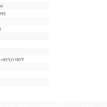
rt
(PP)
l
..+85°C/+185°F