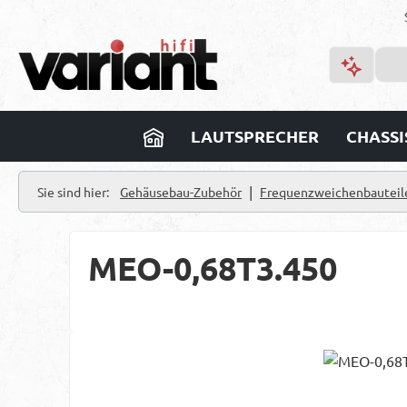
m Hauptinhalt springen
Zur Suche springen
Zur Hauptnavigation springen
LAUTSPRECHER
CHASSI
|
Sie sind hier:
Gehäusebau-Zubehör
Frequenzweichenbauteil
MEO-0,68T3.450
Bildergalerie überspringen