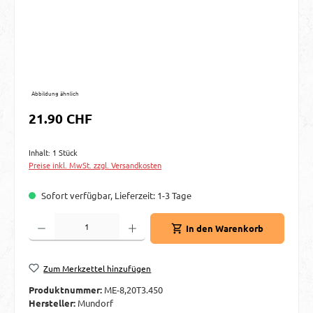
Abbildung ähnlich
Regulärer Preis:
21.90 CHF
Inhalt:
1 Stück
Preise inkl. MwSt. zzgl. Versandkosten
Sofort verfügbar, Lieferzeit: 1-3 Tage
Produkt Anzahl: Gib den gewünschten Wert ein oder benutze die Schaltflächen um d
In den Warenkorb
Zum Merkzettel hinzufügen
Produktnummer:
ME-8,20T3.450
Hersteller:
Mundorf