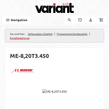
Zum Hauptinhalt springen
Navigation
|
|
Sie sind hier:
Gehäusebau-Zubehör
Frequenzweichenbauteile
Kondensatoren
ME-8,20T3.450
Bildergalerie überspringen