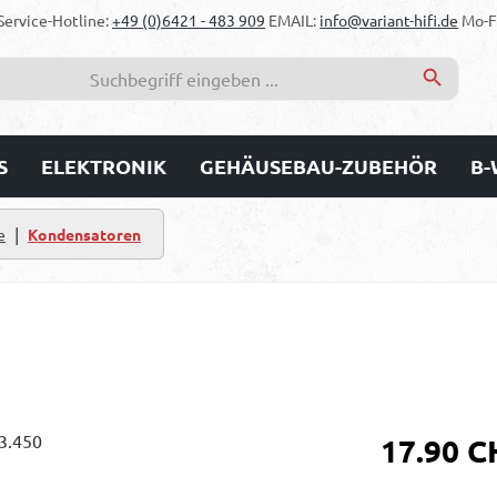
Service-Hotline:
+49 (0)6421 - 483 909
EMAIL:
info@variant-hifi.de
Mo-Fr
S
ELEKTRONIK
GEHÄUSEBAU-ZUBEHÖR
B-
|
e
Kondensatoren
Regulärer Prei
17.90 C