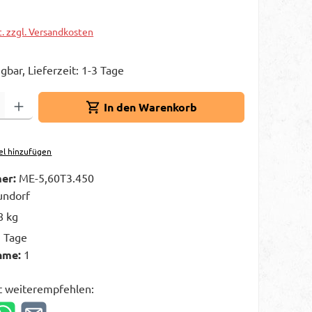
t. zzgl. Versandkosten
gbar, Lieferzeit: 1-3 Tage
Gib den gewünschten Wert ein oder benutze die Schaltflächen um die A
In den Warenkorb
el hinzufügen
er:
ME-5,60T3.450
ndorf
8 kg
3 Tage
hme:
1
t weiterempfehlen: