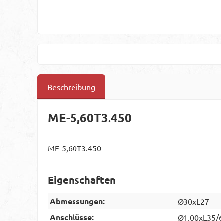
Beschreibung
ME-5,60T3.450
ME-5,60T3.450
Eigenschaften
Abmessungen:
Ø30xL27
Anschlüsse:
Ø1,00xL35/