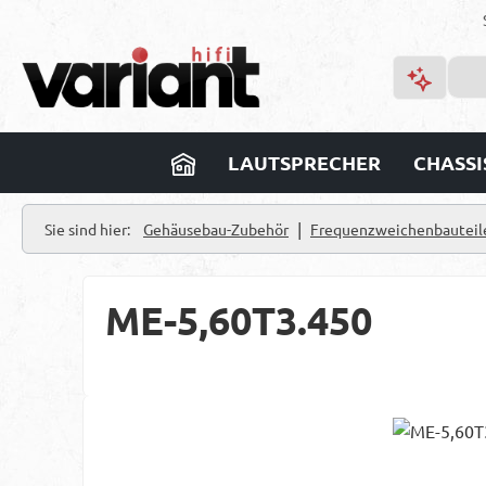
m Hauptinhalt springen
Zur Suche springen
Zur Hauptnavigation springen
LAUTSPRECHER
CHASSI
|
Sie sind hier:
Gehäusebau-Zubehör
Frequenzweichenbauteil
ME-5,60T3.450
Bildergalerie überspringen