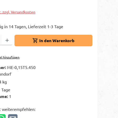
t. zzgl. Versandkosten
g in 14 Tagen, Lieferzeit 1-3 Tage
Gib den gewünschten Wert ein oder benutze die Schaltflächen um die A
In den Warenkorb
el hinzufügen
er:
ME-0,15T5.450
ndorf
4 kg
3 Tage
hme:
1
t weiterempfehlen: