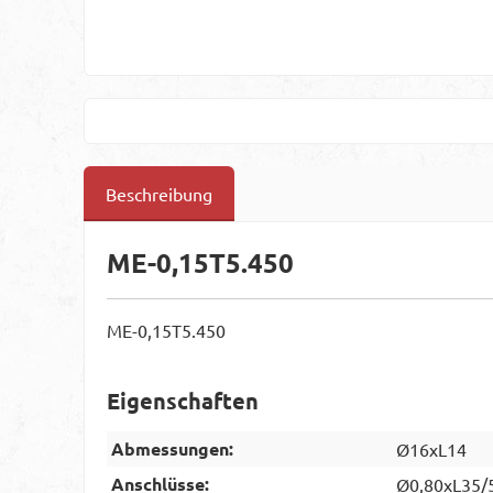
Beschreibung
ME-0,15T5.450
ME-0,15T5.450
Eigenschaften
Abmessungen:
Ø16xL14
Anschlüsse:
Ø0,80xL35/