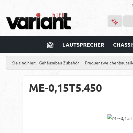
m Hauptinhalt springen
Zur Suche springen
Zur Hauptnavigation springen
LAUTSPRECHER
CHASSI
|
Sie sind hier:
Gehäusebau-Zubehör
Frequenzweichenbauteil
ME-0,15T5.450
Bildergalerie überspringen