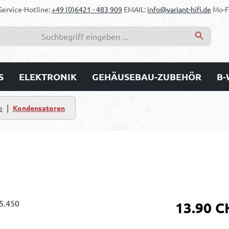
Service-Hotline:
+49 (0)6421 - 483 909
EMAIL:
info@variant-hifi.de
Mo-Fr
S
ELEKTRONIK
GEHÄUSEBAU-ZUBEHÖR
B-
|
e
Kondensatoren
Regulärer Prei
13.90 C