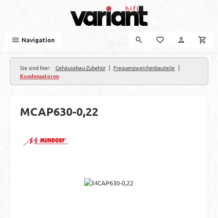
Zum Hauptinhalt springen
Navigation
|
|
Sie sind hier:
Gehäusebau-Zubehör
Frequenzweichenbauteile
Kondensatoren
MCAP630-0,22
Bildergalerie überspringen