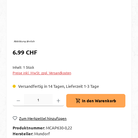
Abbildung ähnlich
Regulärer Preis:
6.99 CHF
Inhalt:
1 Stück
Preise inkl. MwSt. zzgl. Versandkosten
Versandfertig in 14 Tagen, Lieferzeit 1-3 Tage
Produkt Anzahl: Gib den gewünschten Wert ein oder benutze die Schaltflächen um d
In den Warenkorb
Zum Merkzettel hinzufügen
Produktnummer:
MCAP630-0,22
Hersteller:
Mundorf