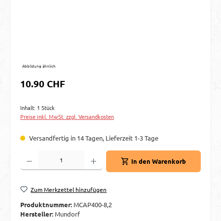
Abbildung ähnlich
Regulärer Preis:
10.90 CHF
Inhalt:
1 Stück
Preise inkl. MwSt. zzgl. Versandkosten
Versandfertig in 14 Tagen, Lieferzeit 1-3 Tage
Produkt Anzahl: Gib den gewünschten Wert ein oder benutze die Schaltflächen um d
In den Warenkorb
Zum Merkzettel hinzufügen
Produktnummer:
MCAP400-8,2
Hersteller:
Mundorf