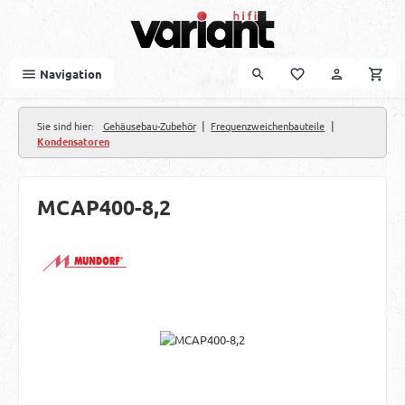
Zum Hauptinhalt springen
Navigation
|
|
Sie sind hier:
Gehäusebau-Zubehör
Frequenzweichenbauteile
Kondensatoren
MCAP400-8,2
Bildergalerie überspringen