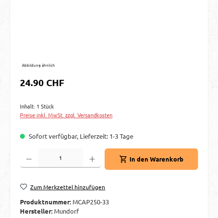
Abbildung ähnlich
Regulärer Preis:
24.90 CHF
Inhalt:
1 Stück
Preise inkl. MwSt. zzgl. Versandkosten
Sofort verfügbar, Lieferzeit: 1-3 Tage
Produkt Anzahl: Gib den gewünschten Wert ein oder benutze die Schaltflächen um d
In den Warenkorb
Zum Merkzettel hinzufügen
Produktnummer:
MCAP250-33
Hersteller:
Mundorf