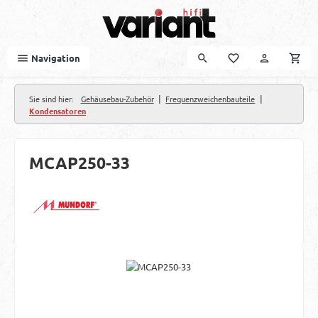
Zum Hauptinhalt springen
Navigation
|
|
Sie sind hier:
Gehäusebau-Zubehör
Frequenzweichenbauteile
Kondensatoren
MCAP250-33
Bildergalerie überspringen